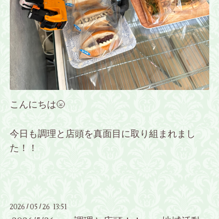
こんにちは🌝
今日も調理と店頭を真面目に取り組まれまし
た！！
2026
05
26 13:51
/
/