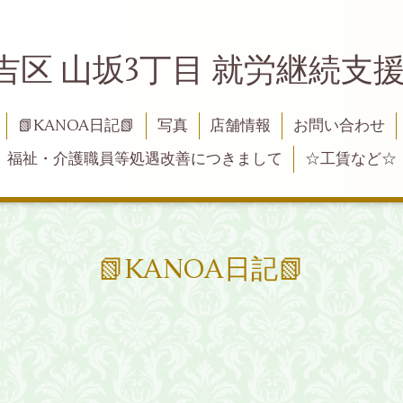
吉区 山坂3丁目 就労継続支援B
📗KANOA日記📗
写真
店舗情報
お問い合わせ
福祉・介護職員等処遇改善につきまして
☆工賃など☆
📗KANOA日記📗