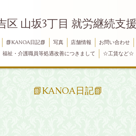
吉区 山坂3丁目 就労継続支援B
📗KANOA日記📗
写真
店舗情報
お問い合わせ
福祉・介護職員等処遇改善につきまして
☆工賃など☆
📗KANOA日記📗