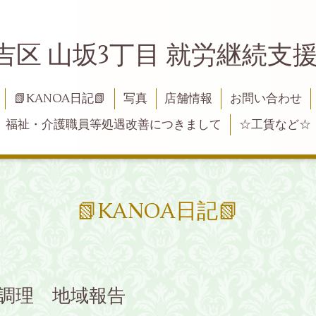
吉区 山坂3丁目 就労継続支援B
📗KANOA日記📗
写真
店舗情報
お問い合わせ
福祉・介護職員等処遇改善につきまして
☆工賃など☆
📗KANOA日記📗
頭・調理 地域報告