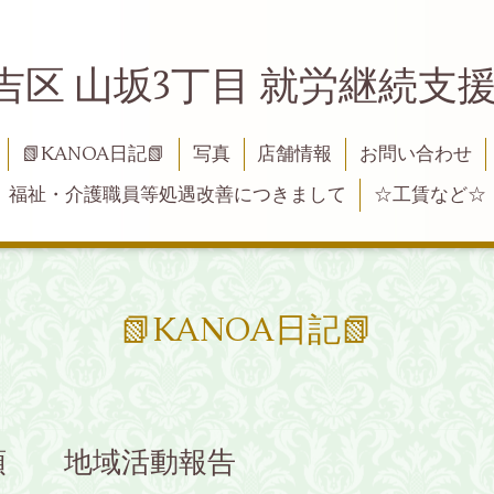
吉区 山坂3丁目 就労継続支援B
📗KANOA日記📗
写真
店舗情報
お問い合わせ
福祉・介護職員等処遇改善につきまして
☆工賃など☆
📗KANOA日記📗
理と店頭 地域活動報告