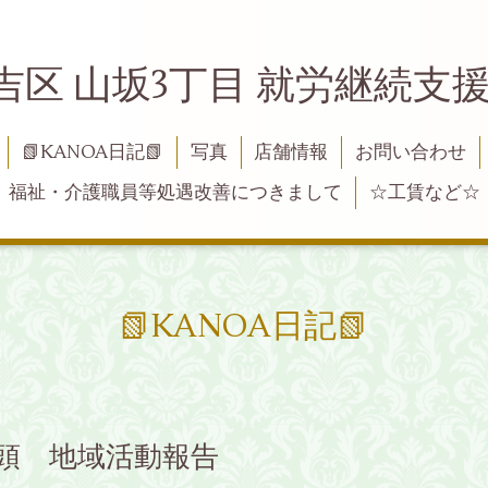
吉区 山坂3丁目 就労継続支援B
📗KANOA日記📗
写真
店舗情報
お問い合わせ
福祉・介護職員等処遇改善につきまして
☆工賃など☆
📗KANOA日記📗
と店頭 地域活動報告