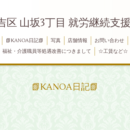
吉区 山坂3丁目 就労継続支援B
📗KANOA日記📗
写真
店舗情報
お問い合わせ
福祉・介護職員等処遇改善につきまして
☆工賃など☆
📗KANOA日記📗