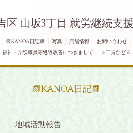
吉区 山坂3丁目 就労継続支援B
📗KANOA日記📗
写真
店舗情報
お問い合わせ
福祉・介護職員等処遇改善につきまして
☆工賃など☆
📗KANOA日記📗
と店頭 地域活動報告